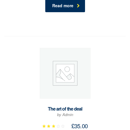
4.33
Read more
out of
5
The art of the deal
by Admin
£
35.00