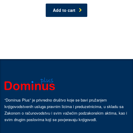
Rated
3.00
out
Add to cart
of 5
“Dominus Plus” je privredno društvo koje se bavi pružanjem
knjigovodstvenih usluga pravnim licima i preduzetnicima, u skladu sa
Zakonom o računovodstvu i svim važećim podzakonskim aktima, kao i
svim drugim poslovima koji se povjeravaju knjigovođi.