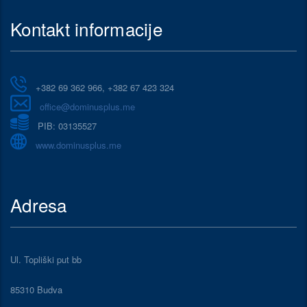
Kontakt informacije
+382 69 362 966, +382 67 423 324
office@dominusplus.me
PIB: 03135527
www.dominusplus.me
Adresa
Ul. Topliški put bb
85310 Budva