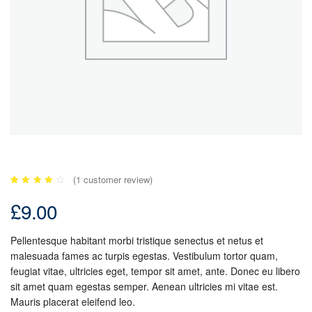
(
1
customer review)
Rated
1
4.00
£
9.00
out of
5
based
on
customer
Pellentesque habitant morbi tristique senectus et netus et
rating
malesuada fames ac turpis egestas. Vestibulum tortor quam,
feugiat vitae, ultricies eget, tempor sit amet, ante. Donec eu libero
sit amet quam egestas semper. Aenean ultricies mi vitae est.
Mauris placerat eleifend leo.