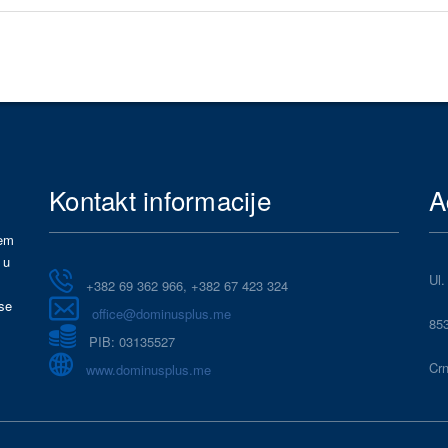
Kontakt informacije
A
jem
 u
Ul.
+382 69 362 966, +382 67 423 324
se
office@dominusplus.me
85
PIB: 03135527
Cr
www.dominusplus.me