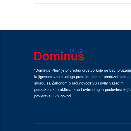
“Dominus Plus” je privredno društvo koje se bavi pružan
knjigovodstvenih usluga pravnim licima i preduzetnicima,
skladu sa Zakonom o računovodstvu i svim važećim
podzakonskim aktima, kao i svim drugim poslovima koji 
povjeravaju knjigovođi.