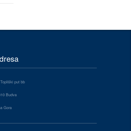
dresa
 Topliški put bb
310 Budva
na Gora