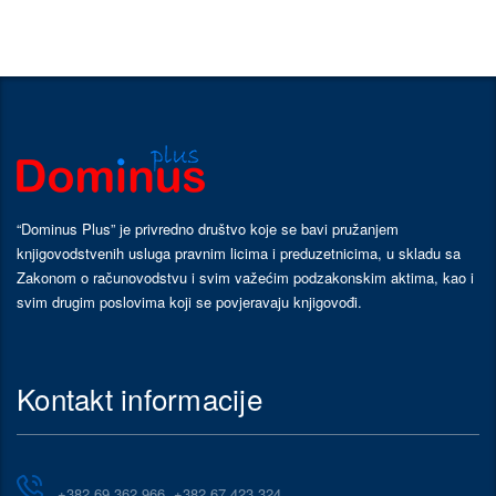
“Dominus Plus” je privredno društvo koje se bavi pružanjem
knjigovodstvenih usluga pravnim licima i preduzetnicima, u skladu sa
Zakonom o računovodstvu i svim važećim podzakonskim aktima, kao i
svim drugim poslovima koji se povjeravaju knjigovođi.
Kontakt informacije
+382 69 362 966, +382 67 423 324